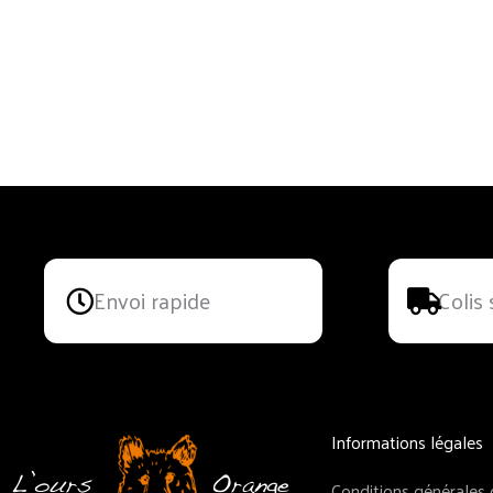
La Nougaterie des Fumades
nougat, chocolat
Envoi rapide
Colis 
Informations légales
L’ours
Orange
Conditions générales