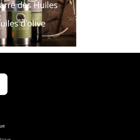
arré des Huiles
uiles d'olive
ue
tique