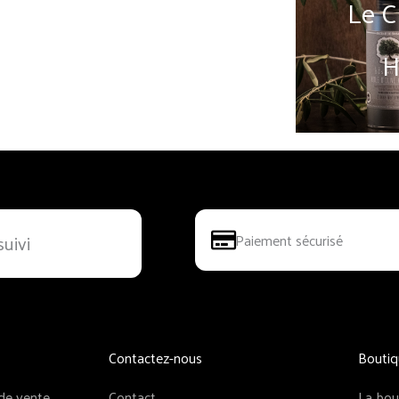
Nicolas and CO
Le C
Biscuit
H
suivi
Paiement sécurisé
Contactez-nous
Boutiq
 de vente
Contact
La bou